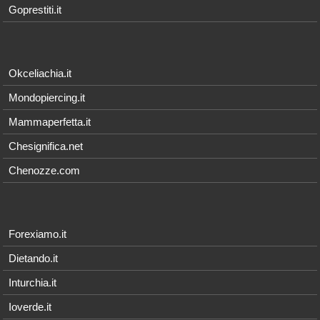
Goprestiti.it
Okceliachia.it
Mondopiercing.it
Mammaperfetta.it
Chesignifica.net
Chenozze.com
Forexiamo.it
Dietando.it
Inturchia.it
Ioverde.it