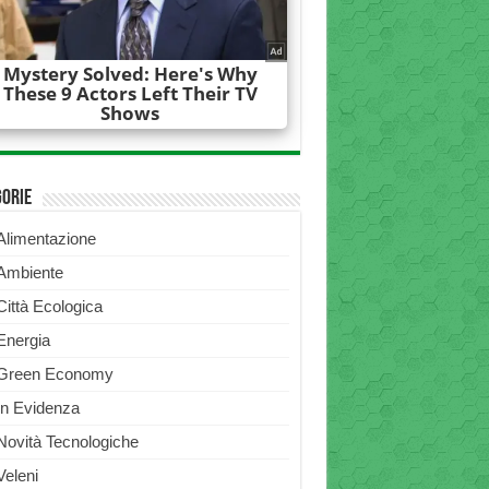
gorie
Alimentazione
Ambiente
Città Ecologica
Energia
Green Economy
In Evidenza
Novità Tecnologiche
Veleni