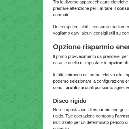
Tra le diverse apparecchiature elettriche 
prestare attenzione per
limitare il cons
computer.
Un computer, infatti, consuma mediamen
vogliamo darvi alcuni consigli utili su c
Opzione risparmio ene
Il primo provvedimento da prendere, per l
casa, è quello di impostare le
opzioni di
Infatti, entrando nel menu relativo alle 
potremo selezionare la configurazione ener
sono i
profili
sui quali possiamo agire, ve
Disco rigido
Nelle impostazioni di risparmio energetico
rigido. Tale operazione comporta
l’arres
inutilizzato per un determinato periodo di
notevole.