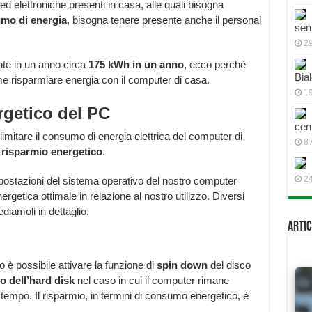
ed elettroniche presenti in casa, alle quali bisogna
umo di energia
, bisogna tenere presente anche il personal
sen
2
te in un anno circa
175 kWh in un anno
, ecco perchè
Bial
ome risparmiare energia con il computer di casa.
19
rgetico del PC
cen
imitare il consumo di energia elettrica del computer di
8 
 risparmio energetico
.
2
impostazioni del sistema operativo del nostro computer
getica ottimale in relazione al nostro utilizzo. Diversi
diamoli in dettaglio.
Artic
 è possibile attivare la funzione di
spin down
del disco
to dell’hard disk
nel caso in cui il computer rimane
 tempo. Il risparmio, in termini di consumo energetico, è