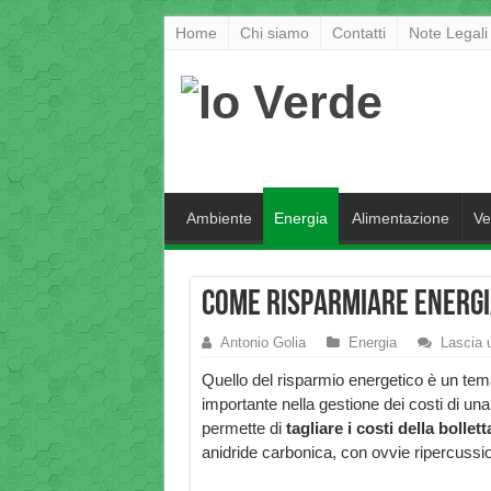
Home
Chi siamo
Contatti
Note Legali
Ambiente
Energia
Alimentazione
Ve
Come risparmiare energia
Antonio Golia
Energia
Lascia
Quello del risparmio energetico è un tem
importante nella gestione dei costi di un
permette di
tagliare i costi della bollett
anidride carbonica, con ovvie ripercussio