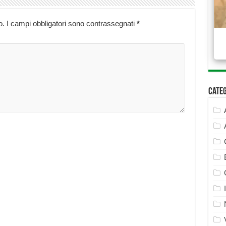
o.
I campi obbligatori sono contrassegnati
*
Cate