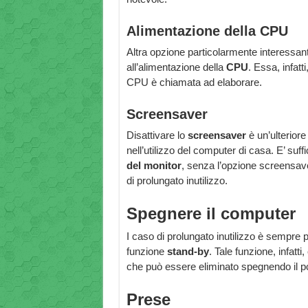
Alimentazione della CPU
Altra opzione particolarmente interessante
all’alimentazione della
CPU
. Essa, infatt
CPU è chiamata ad elaborare.
Screensaver
Disattivare lo
screensaver
è un’ulteriore
nell’utilizzo del computer di casa. E’ suffi
del monitor
, senza l’opzione screensaver
di prolungato inutilizzo.
Spegnere il computer
I caso di prolungato inutilizzo è sempre p
funzione
stand-by
. Tale funzione, infa
che può essere eliminato spegnendo il pc 
Prese