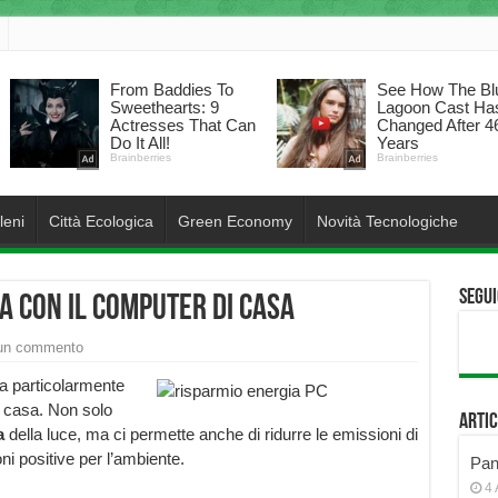
leni
Città Ecologica
Green Economy
Novità Tecnologiche
Segui
 con il computer di casa
 un commento
a particolarmente
a casa. Non solo
Artic
a
della luce, ma ci permette anche di ridurre le emissioni di
ni positive per l’ambiente.
Pann
4 