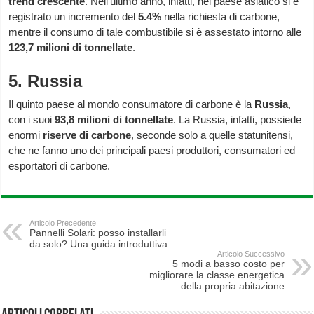
trend crescente
. Nell’ultimo anno, infatti, nel paese asiatico si è
registrato un incremento del
5.4%
nella richiesta di carbone,
mentre il consumo di tale combustibile si è assestato intorno alle
123,7 milioni di tonnellate
.
5. Russia
Il quinto paese al mondo consumatore di carbone è la
Russia
,
con i suoi
93,8 milioni di tonnellate
. La Russia, infatti, possiede
enormi
riserve di carbone
, seconde solo a quelle statunitensi,
che ne fanno uno dei principali paesi produttori, consumatori ed
esportatori di carbone.
Articolo Precedente
Pannelli Solari: posso installarli
da solo? Una guida introduttiva
Articolo Successivo
5 modi a basso costo per
migliorare la classe energetica
della propria abitazione