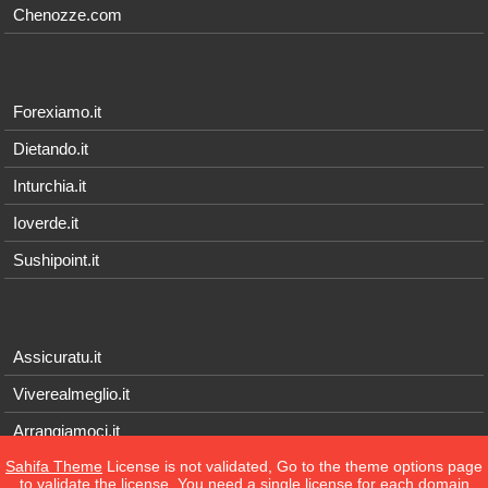
Chenozze.com
Forexiamo.it
Dietando.it
Inturchia.it
Ioverde.it
Sushipoint.it
Assicuratu.it
Viverealmeglio.it
Arrangiamoci.it
Sahifa Theme
License is not validated, Go to the theme options page
Tecnichef.it
to validate the license, You need a single license for each domain