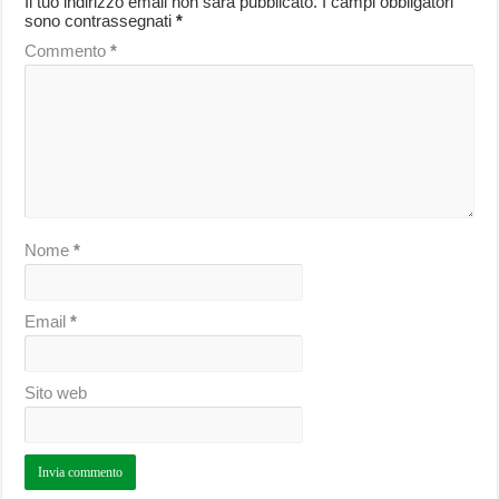
Il tuo indirizzo email non sarà pubblicato.
I campi obbligatori
sono contrassegnati
*
Commento
*
Nome
*
Email
*
Sito web