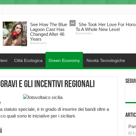
leni
Città Ecologica
Green Economy
Novità Tecnologiche
Segui
sgravi e gli incentivi regionali
e
a statuto speciale, è in grado di inserire dei bandi oltre a
Artic
 quali sono le iniziative per i siciliani.
Pann
i
4 