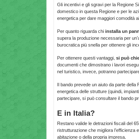
Gli incentivi e gli sgravi per la Regione S
domestico in questa Regione e per le azie
energetica per dare maggiori comodità ai tu
Per quanto riguarda chi
installa un pann
supera la produzione necessaria per un’
burocratica più snella per ottenere gli ince
Per ottenere questi vantaggi,
si può chi
documenti che dimostrano i lavori eseguit
nel turistico, invece, potranno partecipa
Il bando prevede un aiuto da parte della R
energetica delle strutture (quindi, impian
partecipare, si può consultare il bando pr
E in Italia?
Restano valide le detrazioni fiscali del 
ristrutturazione che migliora l’efficienza 
abitazione o della propria impresa.