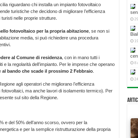
icilia riguardano chi installa un impianto fotovoltaico
nde turistiche che decidono di migliorare l’efficienza
sen
risti nelle proprie strutture.
2
ello fotovoltaico per la propria abitazione
, se non si
Bial
abitazione media, si può richiedere una procedura
19
ntivi.
cen
edere al Comune di residenza
, con in mano tutti i
8 
i e la regolarità dell’impianto. Per le imprese che operano
re
al bando che scade il prossimo 2 Febbraio
.
2
egione agli operatori che migliorano l’efficienza
ti fotovoltaici, ma anche lavori di isolamento termico). Per
esente sul sito della Regione.
Artic
65% e del 50% dell’anno scorso, ovvero per la
energetica e per la semplice ristrutturazione della propria