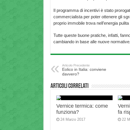
Il programma di incentivi è stato prorog
commercialista per poter ottenere gli sgra
proprio immobile trova nell’energia puli
Tutte queste buone pratiche, infatti, fann
cambiando in base alle nuove normative, 
Articolo Precedente
Eolico in Italia: conviene
davvero?
Articoli correlati
Vernice termica: come
Verni
funziona?
fa ri
24 Marzo 2017
22 M