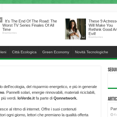
leni
Città Ecologica
Green Economy
Novità Tecnologiche
Segui
 dell’ecologia, del risparmio energetico, e più in generale
amo
. Pannelli solari, energie rinnovabili, materiali riciclabili,
 più verdi.
IoVerde.it
fa parte di
Qonnetwork.
Artic
Pann
sce al ritmo di internet. Offre i suoi contenuti
tori ogni giorno, lettori che premiano la qualità offerta
4 