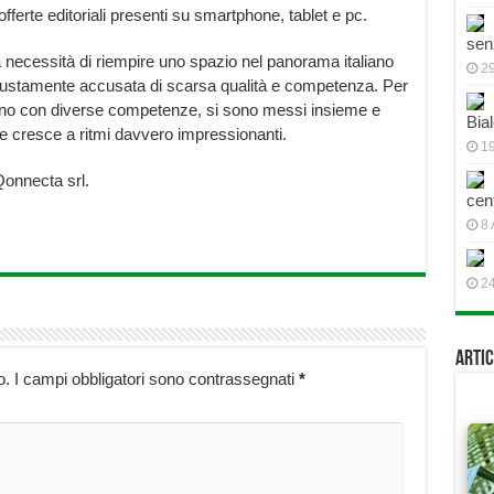
fferte editoriali presenti su smartphone, tablet e pc.
sen
 necessità di riempire uno spazio nel panorama italiano
2
e giustamente accusata di scarsa qualità e competenza. Per
ognuno con diverse competenze, si sono messi insieme e
Bial
e cresce a ritmi davvero impressionanti.
19
Qonnecta srl.
cen
8 
2
Artic
o.
I campi obbligatori sono contrassegnati
*