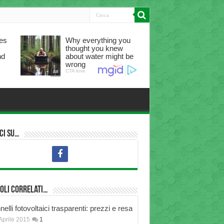
ci su…
oli correlati…
elli fotovoltaici trasparenti: prezzi e resa
Aprile 2015
1