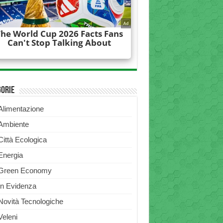
gorie
Alimentazione
Ambiente
Città Ecologica
Energia
Green Economy
In Evidenza
Novità Tecnologiche
Veleni