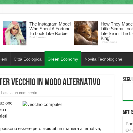
leni
Città Ecologica
Green Economy
Novità Tecnologiche
Segui
ter vecchio in modo alternativo
Lascia un commento
luzione
io i
Artic
leti
.
Pann
i, possono essere però
riciclati
in maniera alternativa,
4 