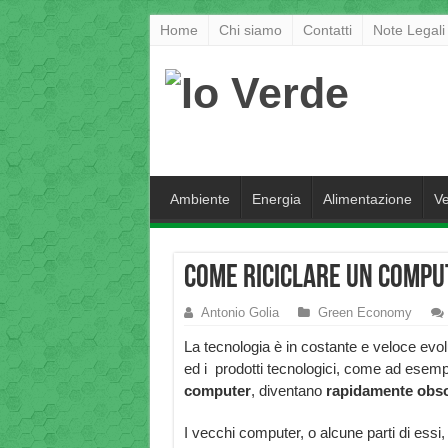
Home
Chi siamo
Contatti
Note Legali
Ambiente
Energia
Alimentazione
Ve
Come riciclare un compu
Antonio Golia
Green Economy
La tecnologia è in costante e veloce evo
ed i prodotti tecnologici, come ad esemp
computer
, diventano
rapidamente obso
I vecchi computer, o alcune parti di ess