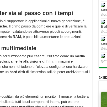
sen
ter sia al passo con i tempi
2
 di supportare le applicazioni di nuova generazione, è
iche
. Il primo passo da compiere è quello di verificare la
Bial
mputer, valutando se attraverso piccoli accorgimenti,
19
emoria RAM
, è possibile aumentarne le prestazioni.
cen
 multimediale
8 
puter funzionante può essere utilizzato come un
media
sclusivamente alla
visione di film, immagini e
2
ioni che non richiedono un’elevata configurazione hardware.
one un
hard disk
di dimensioni tali da poter archiviare tutti i
Artic
stituiti da più elementi, un monitor, il mouse, la tastiera
 ripulito da tutti i suoi componenti interni, può essere
contenitore metallico
che può essere utilizzato come