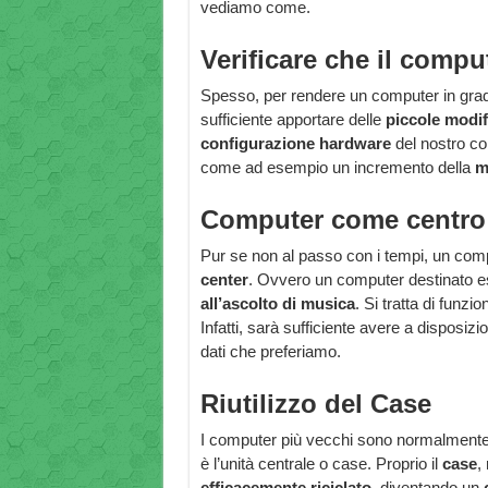
vediamo come.
Verificare che il compu
Spesso, per rendere un computer in grado
sufficiente apportare delle
piccole modif
configurazione hardware
del nostro co
come ad esempio un incremento della
m
Computer come centro
Pur se non al passo con i tempi, un com
center
. Ovvero un computer destinato e
all’ascolto di musica
. Si tratta di funz
Infatti, sarà sufficiente avere a disposizi
dati che preferiamo.
Riutilizzo del Case
I computer più vecchi sono normalmente co
è l’unità centrale o case. Proprio il
case
,
efficacemente riciclato
, diventando un