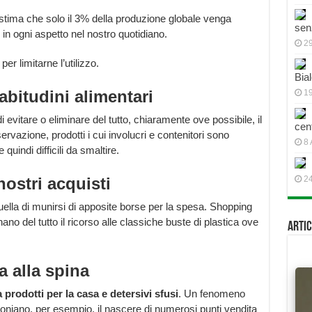
 stima che solo il 3% della produzione globale venga
sen
 in ogni aspetto nel nostro quotidiano.
2
per limitarne l’utilizzo.
Bial
abitudini alimentari
19
i evitare o eliminare del tutto, chiaramente ove possibile, il
cen
ervazione, prodotti i cui involucri e contenitori sono
8 
 quindi difficili da smaltire.
ostri acquisti
2
lla di munirsi di apposite borse per la spesa. Shopping
nano del tutto il ricorso alle classiche buste di plastica ove
Artic
ia alla spina
 prodotti per la casa e detersivi sfusi
. Un fenomeno
oniano, per esempio, il nascere di numerosi punti vendita