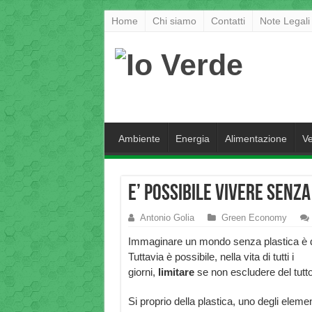
Home
Chi siamo
Contatti
Note Legali
Ambiente
Energia
Alimentazione
Ve
E’ possibile vivere senza
Antonio Golia
Green Economy
Immaginare un mondo senza plastica è da
Tuttavia è possibile, nella vita di tutti i
giorni,
limitare
se non escludere del tutt
Si proprio della plastica, uno degli eleme