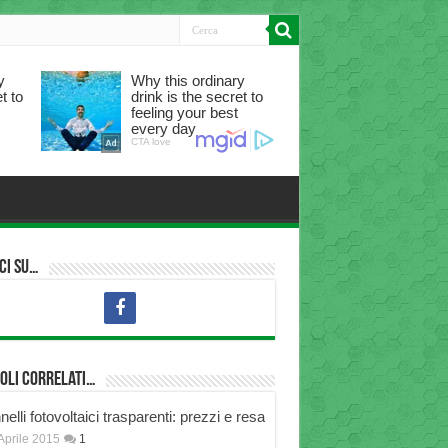
ci su…
oli correlati…
elli fotovoltaici trasparenti: prezzi e resa
Aprile 2015
1