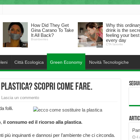
leni
Città Ecologica
Green Economy
Novità Tecnologiche
Segui
 plastica? Scopri come fare.
Lascia un commento
 folli.
Artic
o,
il consumo ed il ricorso alla plastica
.
Pann
nti più inquinanti e dannosi per l’ambiente che ci circonda.
4 