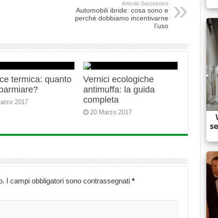
Articolo Successivo
Automobili ibride: cosa sono e
perché dobbiamo incentivarne
l’uso
ce termica: quanto
Vernici ecologiche
sparmiare?
antimuffa: la guida
completa
arzo 2017
20 Marzo 2017
o.
I campi obbligatori sono contrassegnati
*