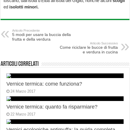
toscano, dall’isola d’Elba all’isola del Giglio, nonché alcuni
scogli
ed
isolotti minori.
Articolo Precedente
5 modi per usare la buccia della
frutta e della verdura
Articolo Successivo
Come riciclare le bucce di frutta
e verdura in cucina
Articoli correlati
Vernice termica: come funziona?
24 Marzo 2017
Vernice termica: quanto fa risparmiare?
22 Marzo 2017
Vernici ecologiche antimuffa: la guida completa