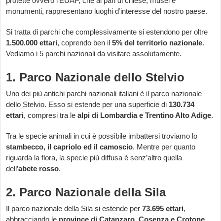
protette ovvero l’EUAP, che al pari di chiese, musei e
monumenti, rappresentano luoghi d’interesse del nostro paese.
Si tratta di parchi che complessivamente si estendono per oltre
1.500.000 ettari
, coprendo ben il
5% del territorio nazionale
.
Vediamo i 5 parchi nazionali da visitare assolutamente.
1. Parco Nazionale dello Stelvio
Uno dei più antichi parchi nazionali italiani è il parco nazionale
dello Stelvio. Esso si estende per una superficie di
130.734
ettari
, compresi tra le
alpi di Lombardia e Trentino Alto Adige
.
Tra le specie animali in cui è possibile imbattersi troviamo lo
stambecco, il capriolo ed il camoscio
. Mentre per quanto
riguarda la flora, la specie più diffusa è senz’altro quella
dell’
abete rosso
.
2. Parco Nazionale della Sila
Il parco nazionale della Sila si estende per
73.695 ettari
,
abbracciando le
province di Catanzaro, Cosenza e Crotone
,