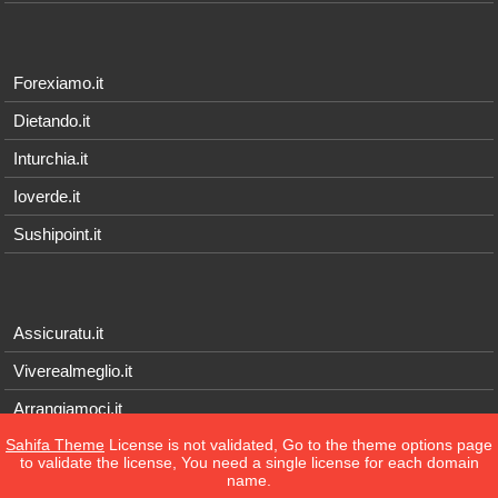
Forexiamo.it
Dietando.it
Inturchia.it
Ioverde.it
Sushipoint.it
Assicuratu.it
Viverealmeglio.it
Arrangiamoci.it
Sahifa Theme
License is not validated, Go to the theme options page
Tecnichef.it
to validate the license, You need a single license for each domain
name.