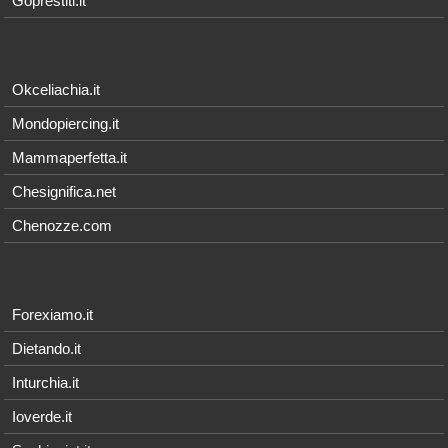
Goprestiti.it
Okceliachia.it
Mondopiercing.it
Mammaperfetta.it
Chesignifica.net
Chenozze.com
Forexiamo.it
Dietando.it
Inturchia.it
Ioverde.it