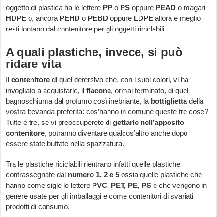
oggetto di plastica ha le lettere
PP
o
PS
oppure
PEAD
o magari
HDPE
o, ancora
PEHD
o
PEBD
oppure
LDPE
allora è meglio
resti lontano dal contenitore per gli oggetti riciclabili.
A quali plastiche, invece, si può
ridare vita
Il
contenitore
di quel detersivo che, con i suoi colori, vi ha
invogliato a acquistarlo, il
flacone
, ormai terminato, di quel
bagnoschiuma dal profumo così inebriante, la
bottiglietta
della
vostra bevanda preferita: cos’hanno in comune queste tre cose?
Tutte e tre, se vi preoccuperete di
gettarle nell’apposito
contenitore
, potranno diventare qualcos’altro anche dopo
essere state buttate nella spazzatura.
Tra le plastiche riciclabili rientrano infatti quelle plastiche
contrassegnate dal
numero 1, 2 e 5
ossia quelle plastiche che
hanno come sigle le lettere
PVC, PET, PE, PS
e che vengono in
genere usate per gli imballaggi e come contenitori di svariati
prodotti di consumo.