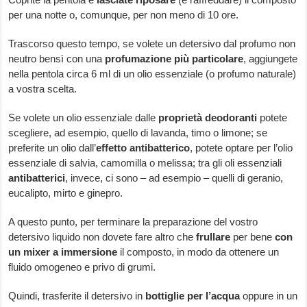
per una notte o, comunque, per non meno di 10 ore.
Trascorso questo tempo, se volete un detersivo dal profumo non
neutro bensì con una
profumazione più particolare
, aggiungete
nella pentola circa 6 ml di un olio essenziale (o profumo naturale)
a vostra scelta.
Se volete un olio essenziale dalle
proprietà deodoranti
potete
scegliere, ad esempio, quello di lavanda, timo o limone; se
preferite un olio dall’
effetto antibatterico
, potete optare per l’olio
essenziale di salvia, camomilla o melissa; tra gli oli essenziali
antibatterici
, invece, ci sono – ad esempio – quelli di geranio,
eucalipto, mirto e ginepro.
A questo punto, per terminare la preparazione del vostro
detersivo liquido non dovete fare altro che
frullare
per bene
con
un mixer a immersione
il composto, in modo da ottenere un
fluido omogeneo e privo di grumi.
Quindi, trasferite il detersivo in
bottiglie per l’acqua
oppure in un