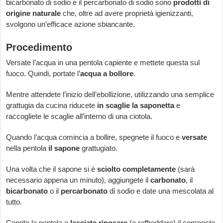
bicarbonato di sodio e il percarbonato di sodio sono
prodotti di
origine naturale
che, oltre ad avere proprietà igienizzanti,
svolgono un’efficace azione sbiancante.
Procedimento
Versate l’acqua in una pentola capiente e mettete questa sul
fuoco. Quindi, portate l’
acqua a bollore
.
Mentre attendete l’inizio dell’ebollizione, utilizzando una semplice
grattugia da cucina riducete
in scaglie la saponetta
e
raccogliete le scaglie all’interno di una ciotola.
Quando l’acqua comincia a bollire, spegnete il fuoco e
versate
nella pentola
il sapone
grattugiato.
Una volta che il sapone si è
sciolto completamente
(sarà
necessario appena un minuto), aggiungete il
carbonato
, il
bicarbonato
o il
percarbonato
di sodio e date una mescolata al
tutto.
Coprite la pentola e
lasciate riposare
(e raffreddare) il composto