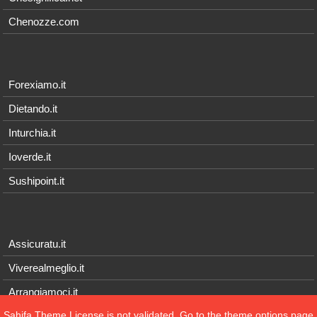
Chenozze.com
Forexiamo.it
Dietando.it
Inturchia.it
Ioverde.it
Sushipoint.it
Assicuratu.it
Viverealmeglio.it
Arrangiamoci.it
Sahifa Theme
License is not validated, Go to the theme options page
Tecnichef.it