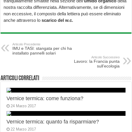
tranquillamente smaltite nella sezione dell
‘umido organico
della
nostra raccolta differenziata. Alternativamente, se di dimensioni
non eccessive, il composto della lettiera può essere eliminato
anche attraverso lo
scarico del w.c.
Articolo Precedente
IMU e TASI: stangata per chi ha
installato pannelli solari
Articolo Successivo
Lavoro: la Francia punta
sull’ecologia
Articoli correlati
Vernice termica: come funziona?
24 Marzo 2017
Vernice termica: quanto fa risparmiare?
22 Marzo 2017