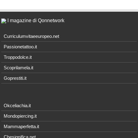
I magazine di Qonnetwork
Curriculumvitaeeuropeo.net
Passionetattoo.it
Troppodolce.it
Scoprilamela.it
Goprestiti.it
Okceliachia.it
Mondopiercing.it
Mammaperfetta.it
Chesignifica.net