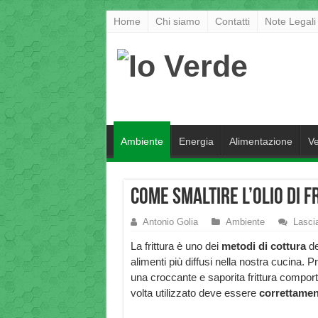
Home
Chi siamo
Contatti
Note Legali
Ambiente
Energia
Alimentazione
Ve
Come smaltire l’olio di f
Antonio Golia
Ambiente
Lasci
La frittura è uno dei
metodi di cottura
de
alimenti più diffusi nella nostra cucina. 
una croccante e saporita frittura comport
volta utilizzato deve essere
correttamen