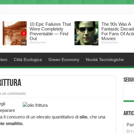
leni
Città Ecologica
Green Economy
Novità Tecnologiche
Segui
rittura
a un commento
gli
Preparare
Artic
a il consumo di un elevato quantitativo di
olio
, che una
te smaltito
.
Pann
4 