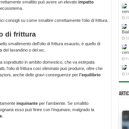
 correttamente smaltito può avere un elevato
impatto
o ecosistema.
sen
2
ci consigli su come smaltire correttamente l’olio di frittura.
Bial
 di frittura
19
lo smaltimento dell’olio di frittura esausto, è quello di
o
del lavandino o del wc.
cen
8 
ta soprattutto in ambito domestico, che va estirpata
i, l’olio di frittura così eliminato può produrre, oltre che
2
itazioni, anche delle gravi conseguenze per
l’equilibrio
Artic
altamente
inquinante
per l’ambiente. Se smaltito
 fognaria esso può finire con l’inquinare, malgrado la
e
.