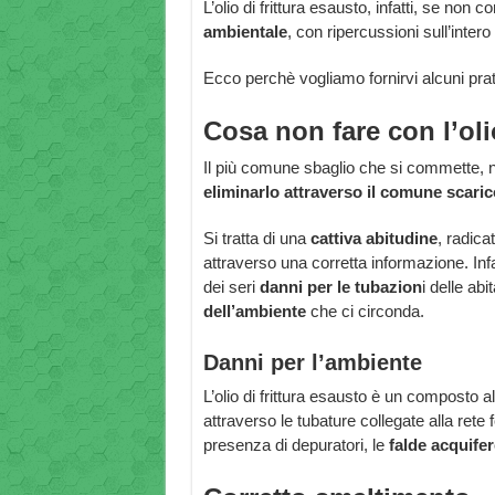
L’olio di frittura esausto, infatti, se non
ambientale
, con ripercussioni sull’inter
Ecco perchè vogliamo fornirvi alcuni prati
Cosa non fare con l’olio
Il più comune sbaglio che si commette, nel
eliminarlo attraverso il comune scaric
Si tratta di una
cattiva abitudine
, radica
attraverso una corretta informazione. Infatt
dei seri
danni per le tubazion
i delle ab
dell’ambiente
che ci circonda.
Danni per l’ambiente
L’olio di frittura esausto è un composto 
attraverso le tubature collegate alla rete
presenza di depuratori, le
falde acquifer