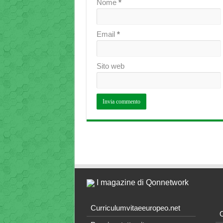
Nome
*
Email
*
Sito web
I magazine di Qonnetwork
Curriculumvitaeeuropeo.net
O