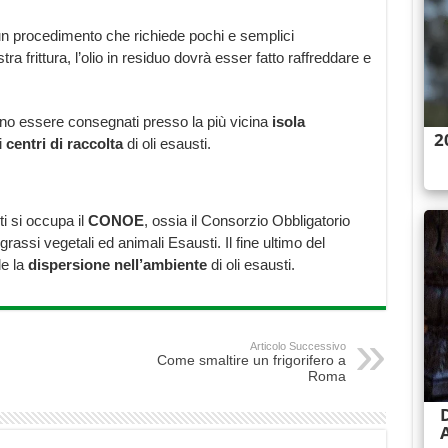
è un procedimento che richiede pochi e semplici
a frittura, l’olio in residuo dovrà esser fatto raffreddare e
ranno essere consegnati presso la più vicina
isola
i
centri di raccolta
di oli esausti.
ti si occupa il
CONOE
, ossia il Consorzio Obbligatorio
rassi vegetali ed animali Esausti. Il fine ultimo del
le la
dispersione nell’ambiente
di oli esausti.
Articolo Successivo
Come smaltire un frigorifero a
Roma