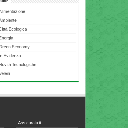
gorie
Alimentazione
Ambiente
Città Ecologica
Energia
Green Economy
In Evidenza
Novità Tecnologiche
Veleni
Assicuratu.it