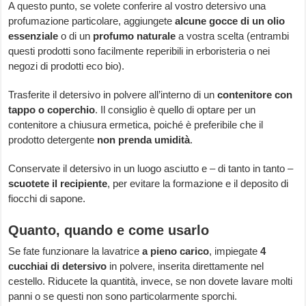
A questo punto, se volete conferire al vostro detersivo una
profumazione particolare, aggiungete
alcune gocce di un olio
essenziale
o di un
profumo naturale
a vostra scelta (entrambi
questi prodotti sono facilmente reperibili in erboristeria o nei
negozi di prodotti eco bio).
Trasferite il detersivo in polvere all’interno di un
contenitore con
tappo o coperchio
. Il consiglio è quello di optare per un
contenitore a chiusura ermetica, poiché è preferibile che il
prodotto detergente
non prenda umidità
.
Conservate il detersivo in un luogo asciutto e – di tanto in tanto –
scuotete il recipiente
, per evitare la formazione e il deposito di
fiocchi di sapone.
Quanto, quando e come usarlo
Se fate funzionare la lavatrice
a pieno carico
, impiegate
4
cucchiai di detersivo
in polvere, inserita direttamente nel
cestello. Riducete la quantità, invece, se non dovete lavare molti
panni o se questi non sono particolarmente sporchi.