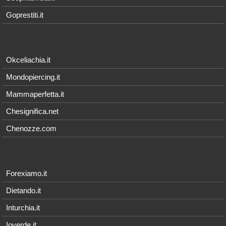
Goprestiti.it
Okceliachia.it
Mondopiercing.it
Mammaperfetta.it
Chesignifica.net
Chenozze.com
Forexiamo.it
Dietando.it
Inturchia.it
Ioverde.it