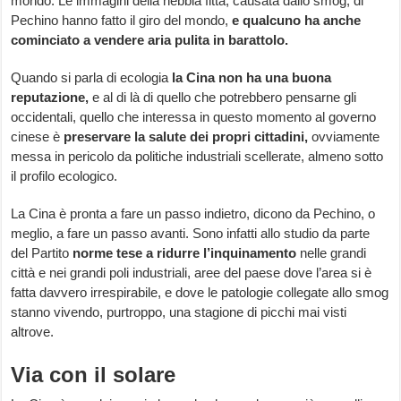
mondo. Le immagini della nebbia fitta, causata dallo smog, di
Pechino hanno fatto il giro del mondo,
e qualcuno ha anche
cominciato a vendere aria pulita in barattolo.
Quando si parla di ecologia
la Cina non ha una buona
reputazione,
e al di là di quello che potrebbero pensarne gli
occidentali, quello che interessa in questo momento al governo
cinese è
preservare la salute dei propri cittadini,
ovviamente
messa in pericolo da politiche industriali scellerate, almeno sotto
il profilo ecologico.
La Cina è pronta a fare un passo indietro, dicono da Pechino, o
meglio, a fare un passo avanti. Sono infatti allo studio da parte
del Partito
norme tese a ridurre l’inquinamento
nelle grandi
città e nei grandi poli industriali, aree del paese dove l’area si è
fatta davvero irrespirabile, e dove le patologie collegate allo smog
stanno vivendo, purtroppo, una stagione di picchi mai visti
altrove.
Via con il solare