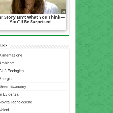
gorie
Alimentazione
Ambiente
Città Ecologica
Energia
Green Economy
In Evidenza
Novità Tecnologiche
Veleni