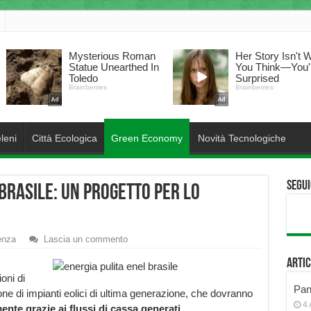
leni
Città Ecologica
Green Economy
Novità Tecnologiche
Segui
 Brasile: un progetto per lo
enza
Lascia un commento
Artic
oni di
Pann
zione di impianti eolici di ultima generazione, che dovranno
4 
nte grazie ai flussi di cassa generati.