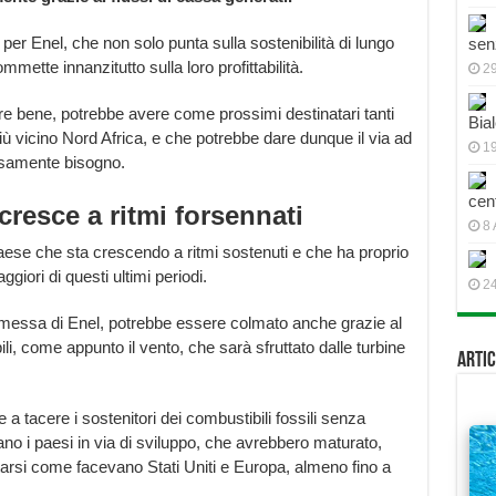
er Enel, che non solo punta sulla sostenibilità di lungo
sen
mmette innanzitutto sulla loro profittabilità.
2
e bene, potrebbe avere come prossimi destinatari tanti
Bial
più vicino Nord Africa, e che potrebbe dare dunque il via ad
19
cisamente bisogno.
cen
 cresce a ritmi forsennati
8 
paese che sta crescendo a ritmi sostenuti e che ha proprio
giori di questi ultimi periodi.
2
mmessa di Enel, potrebbe essere colmato anche grazie al
ili, come appunto il vento, che sarà sfruttato dalle turbine
Artic
 a tacere i sostenitori dei combustibili fossili senza
ano i paesi in via di sviluppo, che avrebbero maturato,
rtarsi come facevano Stati Uniti e Europa, almeno fino a