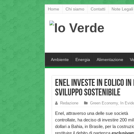
Home
Chi siamo
Contatti
Note Legali
Ambiente
Energia
Alimentazione
Ve
Enel investe in Eolico in
sviluppo sostenibile
Redazione
Green Economy
,
In Evid
Enel, attraverso una delle sue società
controllate, ha deciso di investire 200 mili
dollari a Bahia, in Brasile, per la costru
restituire il debito di partenza
esclusivame