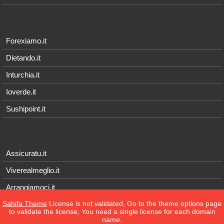
Forexiamo.it
Dietando.it
Inturchia.it
Ioverde.it
Sushipoint.it
Assicuratu.it
Viverealmeglio.it
Arrangiamoci.it
Sahifa Theme
License is not validated, Go to the theme options page
Tecnichef.it
to validate the license, You need a single license for each domain
name.