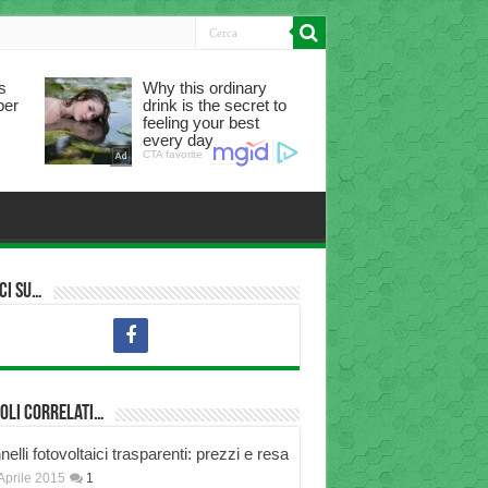
ci su…
oli correlati…
elli fotovoltaici trasparenti: prezzi e resa
Aprile 2015
1