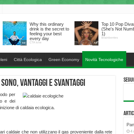
leni
Città Ecologica
Green Economy
Novità Tecnologiche
Segui
 sono, vantaggi e svantaggi
modo per
o e dei
nizione di caldaia ecologica.
Artic
Pann
ari caldaie che non utilizzano il gas proveniente dalla rete
4 