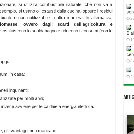
nzionare, si utilizza combustibile naturale, che non va a
sempio, si usano oli esausti dalla cucina, oppure i residui
sen
biente e non riutilizzabile in altra maniera. In alternativa,
2
omasse, ovvero dagli scarti dell’agricoltura e
 sostituiscono lo scaldabagno e riducono i consumi (con le
Bial
19
cen
aggi:
8 
sumi in casa;
2
eri inquinanti;
Artic
ilizzate per molti anni;
nvece avviene per le caldaie a energia elettrica.
e, gli svantaggi non mancano.