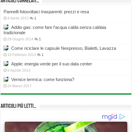
Articoli correlati…
Pannelli fotovoltaici trasparenti: prezzi e resa
4 Aprile 2015
1
Addio gas: come fare l’acqua calda senza caldaia
tradizionale
29 Giugno 2014
1
Come riciclare le capsule Nespresso, Bialetti, Lavazza
19 Febbraio 2014
1
Apple: energia verde per il suo data center
8 Agosto 2013
Vernice termica: come funziona?
24 Marzo 2017
Articoli più Letti…