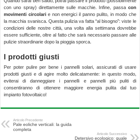
Quando sarai ben saldo, potrai passare il prodotto (possibilmente
con uno spray) direttamente sulle macchie. Infine, passa
con
movimenti circolari
e non energici il panno pulito, in modo che
la macchia svanisca. Questa pulizia va fatta “al bisogno”: viste le
condizioni delle nostre città, una volta alla settimana dovrebbe
essere sufficiente, oltre al fatto che sarà necessario passare alle
pulizie straordinarie dopo la pioggia sporca.
I prodotti giusti
Per poter pulire per bene i pannelli solari, assicurati di usare
prodotti giusti e di agire molto delicatamente: in questo modo,
eviterai di danneggiare i pannelli e pannelli più puliti di
consentiranno di ottenere maggiore energia pulita dal tuo
impianto fotovoltaico!
Articolo Precedente
Pale eoliche verticali: la guida
completa
Articolo Successivo
Detersivo ecologico: quale