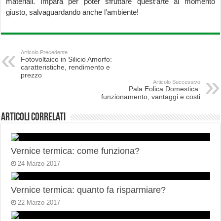
materiali. Impara per poter sfruttare quest’arte al momento
giusto, salvaguardando anche l’ambiente!
Articolo Precedente
Fotovoltaico in Silicio Amorfo:
caratteristiche, rendimento e
prezzo
Articolo Successivo
Pala Eolica Domestica:
funzionamento, vantaggi e costi
Articoli correlati
Vernice termica: come funziona?
24 Marzo 2017
Vernice termica: quanto fa risparmiare?
22 Marzo 2017