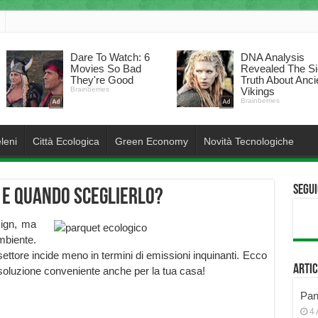
leni
Città Ecologica
Green Economy
Novità Tecnologiche
Segui
 e quando sceglierlo?
sign, ma
biente.
l settore incide meno in termini di emissioni inquinanti. Ecco
Artic
soluzione conveniente anche per la tua casa!
Pann
4 