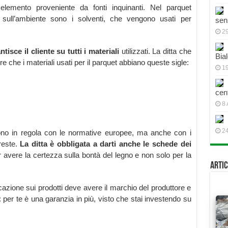
lemento proveniente da fonti inquinanti. Nel parquet
e sull’ambiente sono i solventi, che vengono usati per
sen
2
tisce il cliente su tutti i materiali
utilizzati. La ditta che
Bial
re che i materiali usati per il parquet abbiano queste sigle:
19
cen
8 
2
sono in regola con le normative europee, ma anche con i
reste.
La ditta è obbligata a darti anche le schede dei
r avere la certezza sulla bontà del legno e non solo per la
Artic
icazione sui prodotti deve avere il marchio del produttore e
: per te è una garanzia in più, visto che stai investendo su