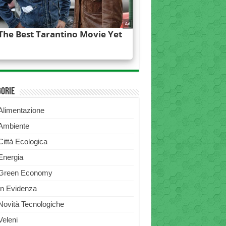
gorie
Alimentazione
Ambiente
Città Ecologica
Energia
Green Economy
In Evidenza
Novità Tecnologiche
Veleni