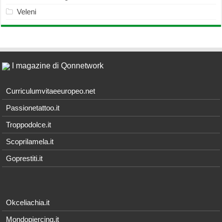
Veleni
I magazine di Qonnetwork
Curriculumvitaeeuropeo.net
Passionetattoo.it
Troppodolce.it
Scoprilamela.it
Goprestiti.it
Okceliachia.it
Mondopiercing.it