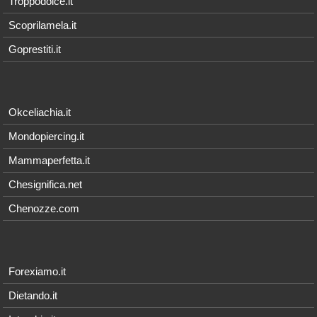
Troppodolce.it
Scoprilamela.it
Goprestiti.it
Okceliachia.it
Mondopiercing.it
Mammaperfetta.it
Chesignifica.net
Chenozze.com
Forexiamo.it
Dietando.it