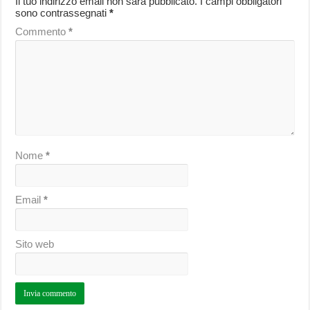
Il tuo indirizzo email non sarà pubblicato.
I campi obbligatori
sono contrassegnati
*
Commento
*
Nome
*
Email
*
Sito web