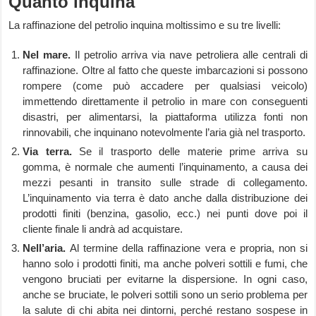
Quanto inquina
La raffinazione del petrolio inquina moltissimo e su tre livelli:
Nel mare.
Il petrolio arriva via nave petroliera alle centrali di
raffinazione. Oltre al fatto che queste imbarcazioni si possono
rompere (come può accadere per qualsiasi veicolo)
immettendo direttamente il petrolio in mare con conseguenti
disastri, per alimentarsi, la piattaforma utilizza fonti non
rinnovabili, che inquinano notevolmente l’aria già nel trasporto.
Via terra.
Se il trasporto delle materie prime arriva su
gomma, è normale che aumenti l’inquinamento, a causa dei
mezzi pesanti in transito sulle strade di collegamento.
L’inquinamento via terra è dato anche dalla distribuzione dei
prodotti finiti (benzina, gasolio, ecc.) nei punti dove poi il
cliente finale li andrà ad acquistare.
Nell’aria.
Al termine della raffinazione vera e propria, non si
hanno solo i prodotti finiti, ma anche polveri sottili e fumi, che
vengono bruciati per evitarne la dispersione. In ogni caso,
anche se bruciate, le polveri sottili sono un serio problema per
la salute di chi abita nei dintorni, perché restano sospese in