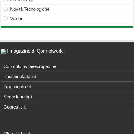
Novità Tecnologiche
Veleni
I magazine di Qonnetwork
Curriculumvitaeeuropeo.net
Passionetattoo.it
Troppodolce.it
Scoprilamela.it
Goprestiti.it
Okceliachia.it