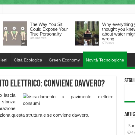
leni
Città Ecologica
Green Economy
Novità Tecnologiche
Segui
to elettrico: conviene davvero?
o lascia
a stanza
orazione
Artic
ziona questa struttura e se conviene davvero.
Pann
4 