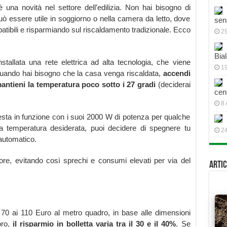
 una novità nel settore dell’edilizia. Non hai bisogno di
ò essere utile in soggiorno o nella camera da letto, dove
sen
patibili e risparmiando sul riscaldamento tradizionale. Ecco
2
Bial
stallata una rete elettrica ad alta tecnologia, che viene
19
. Quando hai bisogno che la casa venga riscaldata,
accendi
mantieni la temperatura poco sotto i 27 gradi
(deciderai
cen
8 
resta in funzione con i suoi 2000 W di potenza per qualche
a temperatura desiderata, puoi decidere di spegnere tu
2
 automatico.
ore, evitando così sprechi e consumi elevati per via del
Artic
 70 ai 110 Euro al metro quadro, in base alle dimensioni
oro,
il risparmio in bolletta varia tra il 30 e il 40%
. Se