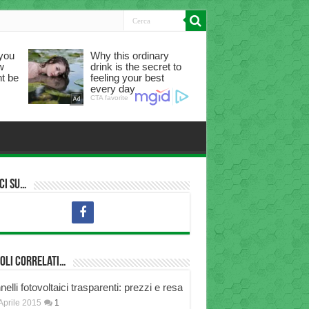
ci su…
oli correlati…
elli fotovoltaici trasparenti: prezzi e resa
Aprile 2015
1