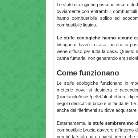
Le stufe ecologiche possono essere di du
ovviamente con entrambi i combustibili 
hanno combustibile solido ed ecocomp
combustibile liquido.
Le stufe ecologiche hanno alcune car
bisogno di lavori in casa, perché si pos
viene diffuso per tutta la casa. Questo
canna fumaria, non generando emissioni p
Come funzionano
Le stufe ecologiche funzionano in mod
metterle dove si desidera e accenderl
(bioetanolo/mais/pellet/alcol etilico, dip
negozi dedicati al brico e al fai da te.
anche dei riferimenti su dove acquistare 
Esternamente,
le stufe sembreranno de
combustibile brucia davvero all’interno d
perché la stufa ha un rivestimento che p