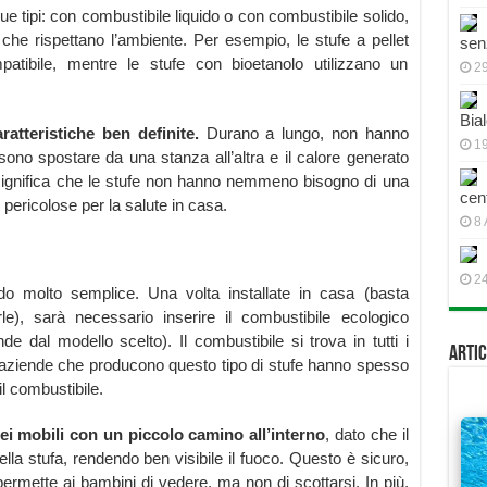
e tipi: con combustibile liquido o con combustibile solido,
che rispettano l’ambiente. Per esempio, le stufe a pellet
sen
atibile, mentre le stufe con bioetanolo utilizzano un
2
Bial
atteristiche ben definite.
Durano a lungo, non hanno
19
sono spostare da una stanza all’altra e il calore generato
 significa che le stufe non hanno nemmeno bisogno di una
cen
ericolose per la salute in casa.
8 
2
o molto semplice. Una volta installate in casa (basta
e), sarà necessario inserire il combustibile ecologico
ende dal modello scelto). Il combustibile si trova in tutti i
Artic
 Le aziende che producono questo tipo di stufe hanno spesso
il combustibile.
i mobili con un piccolo camino all’interno
, dato che il
ella stufa, rendendo ben visibile il fuoco. Questo è sicuro,
ermette ai bambini di vedere, ma non di scottarsi. In più,