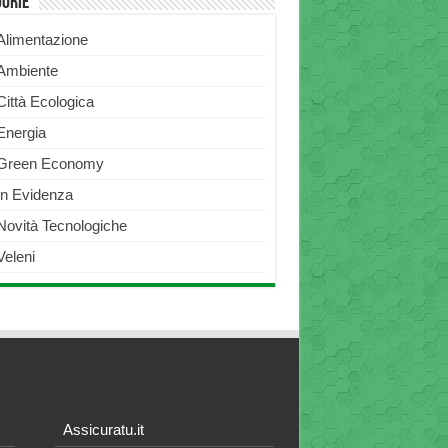
gorie
Alimentazione
Ambiente
Città Ecologica
Energia
Green Economy
In Evidenza
Novità Tecnologiche
Veleni
Assicuratu.it