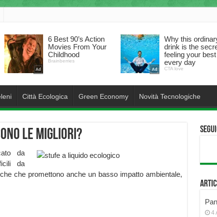
leni
Città Ecologica
Green Economy
Novità Tecnologiche
Segui
sono le migliori?
cato da
cili da
ogiche che promettono anche un basso impatto ambientale,
Artic
Pann
4 