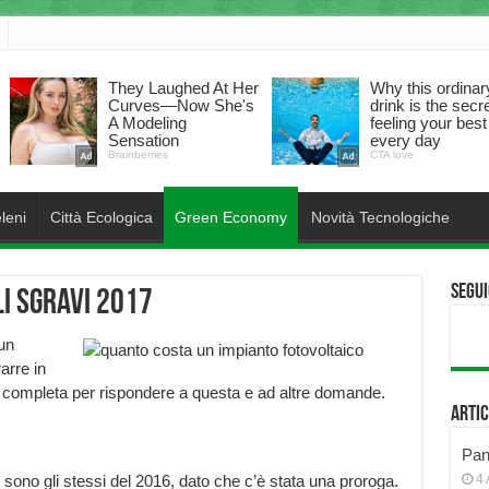
leni
Città Ecologica
Green Economy
Novità Tecnologiche
Segui
li sgravi 2017
 un
arre in
a completa per rispondere a questa e ad altre domande.
Artic
Pann
17 sono gli stessi del 2016, dato che c’è stata una proroga.
4 