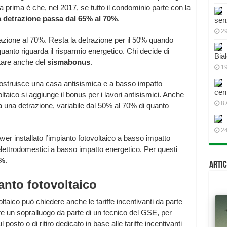
La prima è che, nel 2017, se tutto il condominio parte con la
 detrazione passa dal 65% al 70%
.
sen
2
razione al 70%. Resta la detrazione per il 50% quando
anto riguarda il risparmio energetico. Chi decide di
Bial
ttare anche del
sismabonus
.
19
 costruisce una casa antisismica e a basso impatto
cen
ltaico si aggiunge il bonus per i lavori antisismici. Anche
8 
 a una detrazione, variabile dal 50% al 70% di quanto
2
 aver installato l’impianto fotovoltaico a basso impatto
lettrodomestici a basso impatto energetico. Per questi
0%
.
Artic
ianto fotovoltaico
taico può chiedere anche le tariffe incentivanti da parte
e un sopralluogo da parte di un tecnico del GSE, per
posto o di ritiro dedicato in base alle tariffe incentivanti