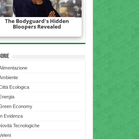
gorie
Alimentazione
Ambiente
Città Ecologica
Energia
Green Economy
In Evidenza
Novità Tecnologiche
Veleni