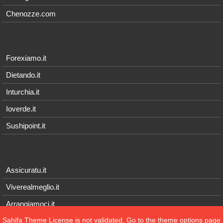
Chenozze.com
Forexiamo.it
Dietando.it
Inturchia.it
Ioverde.it
Sushipoint.it
Assicuratu.it
Viverealmeglio.it
Arrangiamoci.it
Sahifa Theme
License is not validated, Go to the theme options page
Tecnichef.it