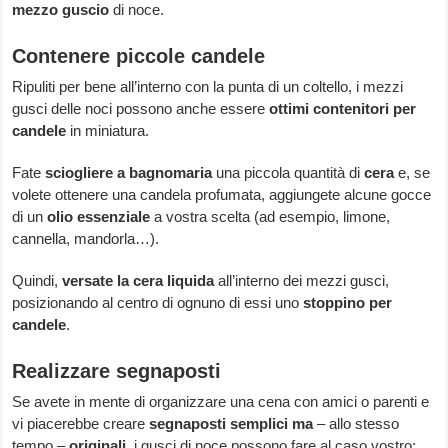
mezzo guscio
di noce.
Contenere piccole candele
Ripuliti per bene all’interno con la punta di un coltello, i mezzi
gusci delle noci possono anche essere
ottimi contenitori per
candele
in miniatura.
Fate
sciogliere a bagnomaria
una piccola quantità di
cera
e, se
volete ottenere una candela profumata, aggiungete alcune gocce
di un
olio essenziale
a vostra scelta (ad esempio, limone,
cannella, mandorla…).
Quindi,
versate la cera liquida
all’interno dei mezzi gusci,
posizionando al centro di ognuno di essi uno
stoppino per
candele
.
Realizzare segnaposti
Se avete in mente di organizzare una cena con amici o parenti e
vi piacerebbe creare
segnaposti semplici ma
– allo stesso
tempo –
originali
, i gusci di noce possono fare al caso vostro: