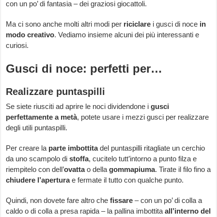
con un po’ di fantasia – dei graziosi giocattoli.
Ma ci sono anche molti altri modi per
riciclare
i gusci di noce
in
modo creativo
. Vediamo insieme alcuni dei più interessanti e
curiosi.
Gusci di noce: perfetti per…
Realizzare puntaspilli
Se siete riusciti ad aprire le noci dividendone i
gusci
perfettamente a metà
, potete usare i mezzi gusci per realizzare
degli utili puntaspilli.
Per creare la
parte imbottita
del puntaspilli ritagliate un cerchio
da uno scampolo di
stoffa
, cucitelo tutt’intorno a punto filza e
riempitelo con dell’
ovatta
o della
gommapiuma
. Tirate il filo fino a
chiudere l’apertura
e fermate il tutto con qualche punto.
Quindi, non dovete fare altro che
fissare
– con un po’ di colla a
caldo o di colla a presa rapida – la pallina imbottita
all’interno del