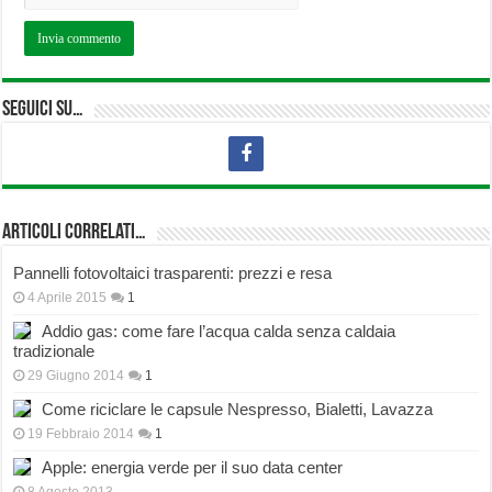
Seguici su…
Articoli correlati…
Pannelli fotovoltaici trasparenti: prezzi e resa
4 Aprile 2015
1
Addio gas: come fare l’acqua calda senza caldaia
tradizionale
29 Giugno 2014
1
Come riciclare le capsule Nespresso, Bialetti, Lavazza
19 Febbraio 2014
1
Apple: energia verde per il suo data center