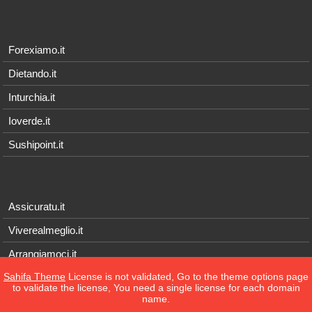
Forexiamo.it
Dietando.it
Inturchia.it
Ioverde.it
Sushipoint.it
Assicuratu.it
Viverealmeglio.it
Arrangiamoci.it
Sahifa Theme
License is not validated, Go to the theme options page
Tecnichef.it
to validate the license, You need a single license for each domain
name.