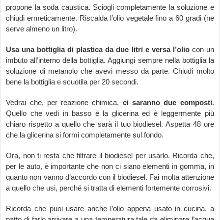
propone la soda caustica. Sciogli completamente la soluzione e
chiudi ermeticamente. Riscalda l’olio vegetale fino a 60 gradi (ne
serve almeno un litro).
Usa una bottiglia di plastica da due litri e versa l’olio
con un
imbuto all’interno della bottiglia. Aggiungi sempre nella bottiglia la
soluzione di metanolo che avevi messo da parte. Chiudi molto
bene la bottiglia e scuotila per 20 secondi.
Vedrai che, per reazione chimica,
ci saranno due composti
.
Quello che vedi in basso è la glicerina ed è leggermente più
chiaro rispetto a quello che sarà il tuo biodiesel. Aspetta 48 ore
che la glicerina si formi completamente sul fondo.
Ora, non ti resta che filtrare il biodiesel per usarlo. Ricorda che,
per le auto, è importante che non ci siano elementi in gomma, in
quanto non vanno d’accordo con il biodiesel. Fai molta attenzione
a quello che usi, perché si tratta di elementi fortemente corrosivi.
Ricorda che puoi usare anche l’olio appena usato in cucina, a
patto di farlo arrivare a una temperatura tale da eliminare l’acqua